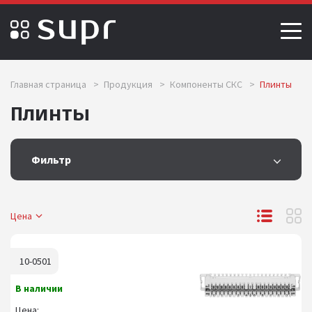
Главная страница
>
Продукция
>
Компоненты СКС
>
Плинты
Плинты
Фильтр
Цена
10-0501
В наличии
Цена: